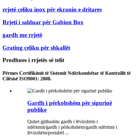
rrjetë çeliku inox për ekranin e dritares
Rrjeti i salduar për Gabion Box
gardh me rrjetë
Grating çeliku për shkallët
Prodhues i rrjetës së telit
Përmes Certifikimit të Sistemit Ndërkombëtar të Kontrollit të
Cilësisë ISO9001: 2008.
Gardh i përkohshëm për sigurinë
publike
Quhet gjithashtu gardh i lëvizshëm i
ndërtimit/gardh i përkohshëm/gardh ndërtimi i
lëvizshëm/portabël ...