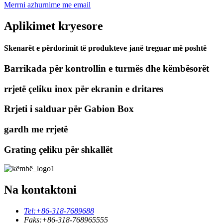
Merrni azhurnime me email
Aplikimet kryesore
Skenarët e përdorimit të produkteve janë treguar më poshtë
Barrikada për kontrollin e turmës dhe këmbësorët
rrjetë çeliku inox për ekranin e dritares
Rrjeti i salduar për Gabion Box
gardh me rrjetë
Grating çeliku për shkallët
Na kontaktoni
Tel:
+86-318-7689688
Faks:
+86-318-768965555