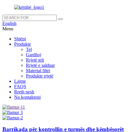
English
Menu
Shtëpi
Produkte
Tel
Gardhoj
Rrjetë teli
Rrjetë e salduar
Material filtri
Produkte rrjetë
Lajme
FAQS
Rreth nesh
Na kontaktoni
Barrikada për kontrollin e turmës dhe këmbësorët