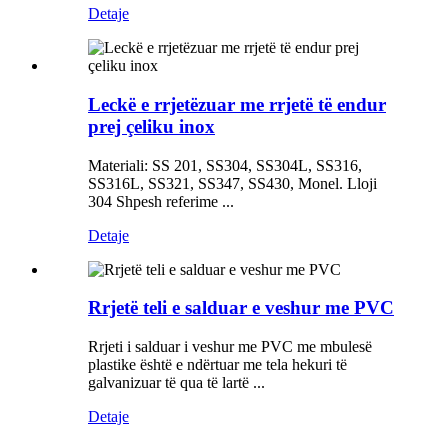
Detaje
Leckë e rrjetëzuar me rrjetë të endur
prej çeliku inox
Materiali: SS 201, SS304, SS304L, SS316,
SS316L, SS321, SS347, SS430, Monel. Lloji
304 Shpesh referime ...
Detaje
Rrjetë teli e salduar e veshur me PVC
Rrjeti i salduar i veshur me PVC me mbulesë
plastike është e ndërtuar me tela hekuri të
galvanizuar të qua të lartë ...
Detaje