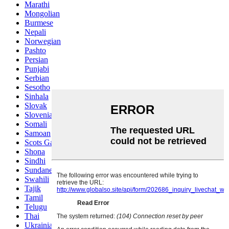
Marathi
Mongolian
Burmese
Nepali
Norwegian
Pashto
Persian
Punjabi
Serbian
Sesotho
Sinhala
Slovak
Slovenian
Somali
Samoan
Scots Gaelic
Shona
Sindhi
Sundanese
Swahili
Tajik
Tamil
Telugu
Thai
Ukrainian