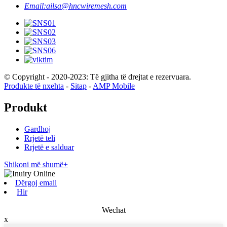
Email:
ailsa@hncwiremesh.com
© Copyright - 2020-2023: Të gjitha të drejtat e rezervuara.
Produkte të nxehta
-
Sitap
-
AMP Mobile
Produkt
Gardhoj
Rrjetë teli
Rrjetë e salduar
Shikoni më shumë+
Dërgoj email
Hir
Wechat
x