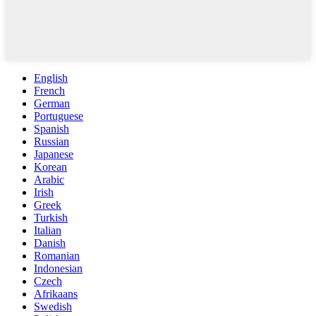
English
French
German
Portuguese
Spanish
Russian
Japanese
Korean
Arabic
Irish
Greek
Turkish
Italian
Danish
Romanian
Indonesian
Czech
Afrikaans
Swedish