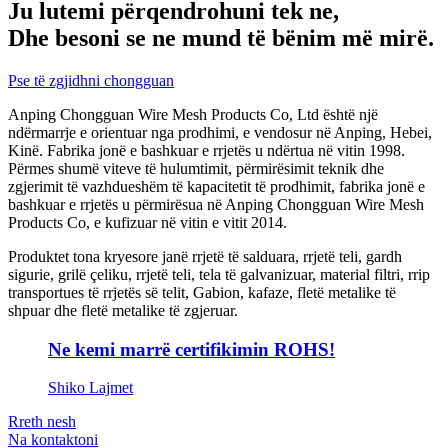
Ju lutemi përqendrohuni tek ne,
Dhe besoni se ne mund të bënim më mirë.
Pse të zgjidhni chongguan
Anping Chongguan Wire Mesh Products Co, Ltd është një
ndërmarrje e orientuar nga prodhimi, e vendosur në Anping, Hebei,
Kinë. Fabrika jonë e bashkuar e rrjetës u ndërtua në vitin 1998.
Përmes shumë viteve të hulumtimit, përmirësimit teknik dhe
zgjerimit të vazhdueshëm të kapacitetit të prodhimit, fabrika jonë e
bashkuar e rrjetës u përmirësua në Anping Chongguan Wire Mesh
Products Co, e kufizuar në vitin e vitit 2014.
Produktet tona kryesore janë rrjetë të salduara, rrjetë teli, gardh
sigurie, grilë çeliku, rrjetë teli, tela të galvanizuar, material filtri, rrip
transportues të rrjetës së telit, Gabion, kafaze, fletë metalike të
shpuar dhe fletë metalike të zgjeruar.
Ne kemi marrë certifikimin ROHS!
Shiko Lajmet
Rreth nesh
Na kontaktoni